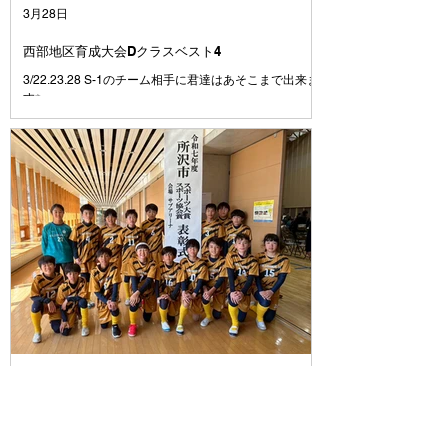
さらに上手くできるように⚽️ みんながさらに成長して
3月28日
いけるようにコーチ達
西部地区育成大会Dクラスベスト4
3/22.23.28 S-1のチーム相手に君達はあそこまで出来ま
す✨
3月7日
U12 所沢市スポーツ協会より表彰