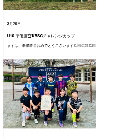
3月29日
U10 準優勝🏆KBSCチャレンジカップ
まずは、準優勝🥈おめでとうございます👏🏻👏🏻👏🏻
先週の西部育成大会で悔しい思いをしたことを挽回する
ために全ての試合を全力で臨むこと、4年として最後の
大会で有終の美を飾って新年度トップの活動に繋げられ
るように優勝目指して臨むことを伝えて大会に挑みまし
た⚽️ 課題であった試合の入り方はとても良かったです
👍 よく声も出ていたし、コミュニケーションが取れて
いたと思います👍 2試合目、３試合目と集中力や気持ち
のコントロールに波があるのは今後の課題です💦 それ
でも、1日を通してよく走り、よく頑張りました👍 今日
対戦したチームもよいチームばかりでした⚽️ 相手をリ
スペクトし、上手さや強さを持つチームの良いところは
どんどん吸収して、より成長していきましょう👍 この
一年で、それぞれの選手ごとにできることがたくさん増
えたと思います👍が、周りを見ると上手い選手、強い選
手はたくさんいます⚽️ いまできていないことは、たく
さん練習してできるように⚽️ いまできていることは、