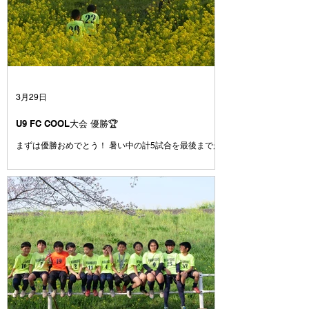
みんなが楽しそうにサッカーをして、なにより仲間を大
切にしていて、 とても魅力のあるチームだったからだ
と コーチは思っています☺️ みんなは、たまたま同じ世
代に生まれて、 いろいろな小学校から集まってきまし
た 本来なら別々の場所で過ごしていたかもしれない17
人が、サッカーを通じて出会い、どこよりも仲の良いチ
ームになりました😁 学校も関係なく、笑って、ふざけ
て、時にはぶつかって、でも最後は必ずみんなで一緒に
3月29日
戦ってきました💪 試合に負けて悔し
U9 FC COOL大会 優勝🏆
まずは優勝おめでとう！ 暑い中の計5試合を最後まで走
りきった姿にコーチは感動しました😭 簡単な試合はひ
とつもなかった中で、ここまでチームとしてしっかりゴ
ールを決めきる力やシュートを打たせない意識がどんど
んついてきていると感じています。ここで満足せずに攻
撃でも守備でも、もっと1点にこだわってプレイ出来る
とみんなもっと強くなれます！！ とにかく、本当にお
疲れ様でした👏 おめでとう🎊