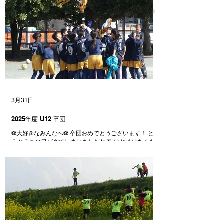
3月31日
2025年度 U12 卒団
⚽️大好きなみんなへ⚽️ 卒団おめでとうございます！ と
うとうこの日が来てしまいましたね😭 はじめはあんな
に大きかった4号級のボール またぐのも大変だったボー
ルも、今じゃとても小さく感じます⚽️ みんなは小さい
時から、 やんちゃで、うるさくて、 でもとても素直
で、よく笑う子たちでした☺️ みんなとはじめて出会っ
た1年生の頃、何人かはすでにファルゴに入っていて、
その時はまだここにいるメンバーの数人でしたね 人数
が減ったりもしたけれども、学年が上がるに連れて、ま
た少しずつ仲間が増えていきました⚽️ それはきっと、