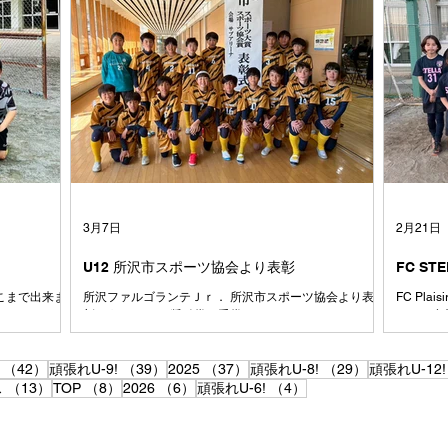
出会った1年生
撃でも守備でも、もっと1点にこだわってプレイ出来る
た⚽️ 
て、その時は
とみんなもっと強くなれます！！ とにかく、本当にお
よく声も
人数が減った
疲れ様でした👏 おめでとう🎊
と思いま
、また少しず
ントロー
と、みんなが楽
も、1日
大切にしてい
戦したチ
と コーチは
クトし、
世代に生まれ
どん吸収
た 本来なら
で、それ
7人が、サッカ
と思いま
ームになりま
たくさん
て、時にはぶ
習してで
戦ってきまし
手くでき
3月7日
2月21日
にコーチ
U12 所沢市スポーツ協会より表彰
FC ST
あそこまで出来ま
所沢ファルゴランテＪｒ． 所沢市スポーツ協会より表
FC Pl
彰をうけました.奨励賞・受賞
ん、ご参
42件の記事
39件の記事
37件の記事
29件の記事
（42）
頑張れU-9!
（39）
2025
（37）
頑張れU-8!
（29）
頑張れU-12!
13件の記事
8件の記事
6件の記事
4件の記事
ス
（13）
TOP
（8）
2026
（6）
頑張れU-6!
（4）