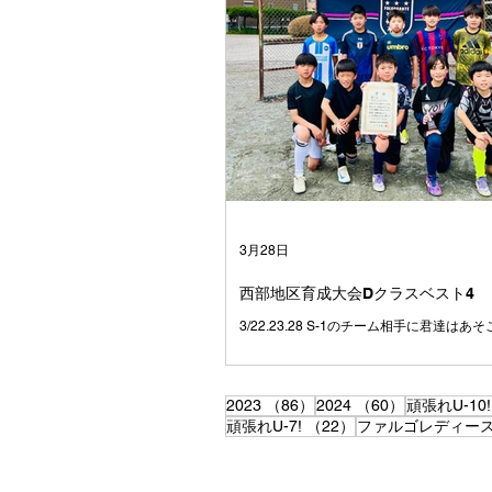
く笑う子たちでした☺️ みんなとはじめて
の頃、何人かはすでにファルゴに入ってい
まだここにいるメンバーの数人でしたね 
りもしたけれども、学年が上がるに連れて
つ仲間が増えていきました⚽️ それはきっ
しそうにサッカーをして、なにより仲間を
て、 とても魅力のあるチームだったからだ
思っています☺️ みんなは、たまたま同じ
て、 いろいろな小学校から集まってきまし
別々の場所で過ごしていたかもしれない1
ーを通じて出会い、どこよりも仲の良いチ
した😁 学校も関係なく、笑って、ふざけ
つかって、でも最後は必ずみんなで一緒に
3月28日
た💪 試合に負けて悔し
西部地区育成大会Dクラスベスト4
3/22.23.28 S-1のチーム相手に君達は
す✨
86件の記事
60件の記事
2023
（86）
2024
（60）
頑張れU-10!
22件の記事
頑張れU-7!
（22）
ファルゴレディー