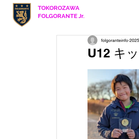
TOKOROZAWA
​ FOLGORANTE Jr.
Football Club
since 2017
folgoranteinfo
202
U12 キ