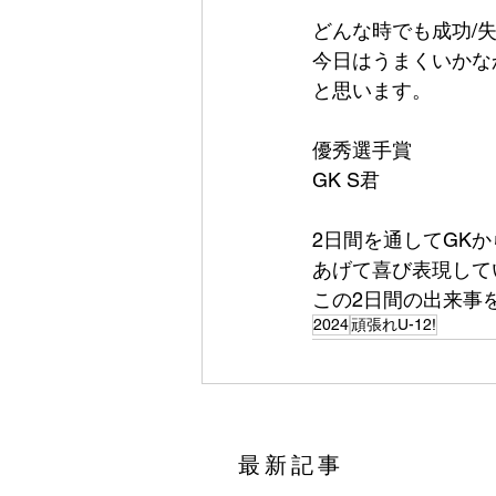
どんな時でも成功/
今日はうまくいかな
と思います。
優秀選手賞
GK S君
2日間を通してGK
あげて喜び表現してい
この2日間の出来事
2024
頑張れU-12!
​最新記事