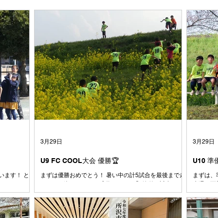
3月29日
3月29日
U9 FC COOL大会 優勝🏆
U10 
います！ とう
まずは優勝おめでとう！ 暑い中の計5試合を最後まで走
まずは、準
めはあんなに
りきった姿にコーチは感動しました😭 簡単な試合はひ
先週の西
だったボール
とつもなかった中で、ここまでチームとしてしっかりゴ
ために全
なは小さい時か
ールを決めきる力やシュートを打たせない意識がどんど
大会で有
も素直で、よ
んついてきていると感じています。ここで満足せずに攻
るように