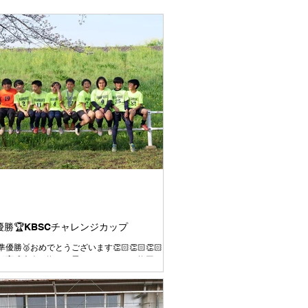
準優勝🏆KBSCチャレンジカップ
優勝🥈おめでとうございます👏🏻👏🏻👏🏻
部育成大会で悔しい思いをしたことを挽回する
ての試合を全力で臨むこと、4年として最後の
終の美を飾って新年度トップの活動に繋げられ
優勝目指して臨むことを伝えて大会に挑みまし