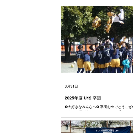
3月31日
2025年度 U12 卒団
⚽️大好きなみんなへ⚽️ 卒団おめでとうござ
とうこの日が来てしまいましたね😭 はじ
大きかった4号級のボール またぐのも大変
も、今じゃとても小さく感じます⚽️ みん
ら、 やんちゃで、うるさくて、 でもとて