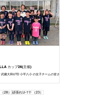
課題であった試合の入り方はとても良かったです👍
出ていたし、コミュニケーションが取れていた
す👍 2試合目、３試合目と集中力や気持ちのコ
ルに波があるのは今後の課題です💦 それで
を通してよく走り、よく頑張りました👍 今日対
ームもよいチームばかりでした⚽️ 相手をリスペ
上手さや強さを持つチームの良いところはどん
して、より成長していきましょう👍 この一年
ぞれの選手ごとにできることがたくさん増えた
す👍が、周りを見ると上手い選手、強い選手は
います⚽️ いまできていないことは、たくさん練
きるように⚽️ いまできていることは、さらに上
るように⚽️ みんながさらに成長していけるよう
達
ELLA カップ26(主催)
aisir 武藏大和UTD 小平八小 の女子チームの皆さ
加ありがとうございました。
28件の記事
23件の記事
（28）
頑張れU-11!
（23）