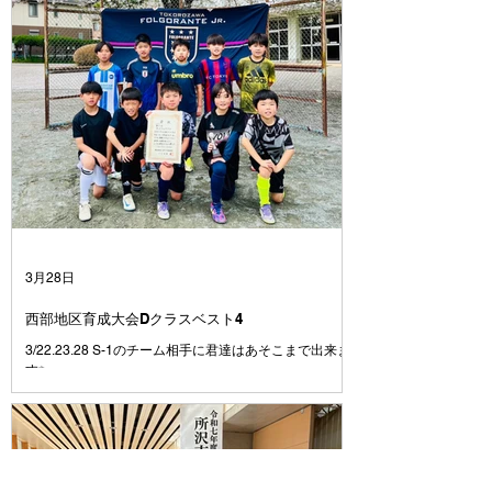
るように優勝目指して臨むことを伝えて大会に挑みまし
た⚽️ 課題であった試合の入り方はとても良かったです
👍 よく声も出ていたし、コミュニケーションが取れて
いたと思います👍 2試合目、３試合目と集中力や気持ち
のコントロールに波があるのは今後の課題です💦 それ
でも、1日を通してよく走り、よく頑張りました👍 今日
対戦したチームもよいチームばかりでした⚽️ 相手をリ
スペクトし、上手さや強さを持つチームの良いところは
どんどん吸収して、より成長していきましょう👍 この
一年で、それぞれの選手ごとにできることがたくさん増
えたと思います👍が、周りを見ると上手い選手、強い選
手はたくさんいます⚽️ いまできていないことは、たく
さん練習してできるように⚽️ いまできていることは、
さらに上手くできるように⚽️ みんながさらに成長して
3月28日
いけるようにコーチ達
西部地区育成大会Dクラスベスト4
3/22.23.28 S-1のチーム相手に君達はあそこまで出来ま
す✨