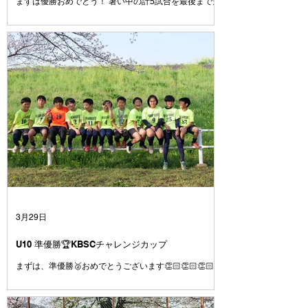
まずは優勝おめでとう！ 暑い中の計5試合を最後まで走
りきった姿にコーチは感動しました😭 簡単な試合はひ
とつもなかった中で、ここまでチームとしてしっかりゴ
ールを決めきる力やシュートを打たせない意識がどんど
んついてきていると感じています。ここで満足せずに攻
撃でも守備でも、もっと1点にこだわってプレイ出来る
とみんなもっと強くなれます！！ とにかく、本当にお
疲れ様でした👏 おめでとう🎊
3月29日
U10 準優勝🏆KBSCチャレンジカップ
まずは、準優勝🥈おめでとうございます👏🏻👏🏻👏🏻
先週の西部育成大会で悔しい思いをしたことを挽回する
ために全ての試合を全力で臨むこと、4年として最後の
大会で有終の美を飾って新年度トップの活動に繋げられ