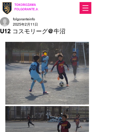
TOKOROZAWA
​ FOLGORANTE Jr.
Football Club
since 2017
folgoranteinfo
2025年2月11日
U12 コスモリーグ@牛沼