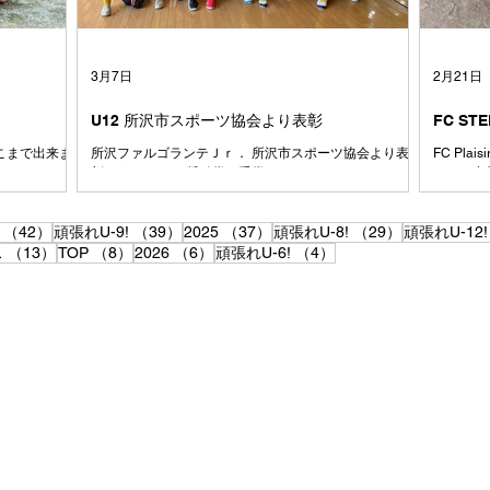
7人が、サッカ
と思いま
ームになりま
たくさん
て、時にはぶ
習してで
戦ってきまし
手くでき
3月7日
2月21日
にコーチ
U12 所沢市スポーツ協会より表彰
FC ST
あそこまで出来ま
所沢ファルゴランテＪｒ． 所沢市スポーツ協会より表
FC Pl
彰をうけました.奨励賞・受賞
ん、ご参
42件の記事
39件の記事
37件の記事
29件の記事
（42）
頑張れU-9!
（39）
2025
（37）
頑張れU-8!
（29）
頑張れU-12!
13件の記事
8件の記事
6件の記事
4件の記事
ス
（13）
TOP
（8）
2026
（6）
頑張れU-6!
（4）
ち大人は、
喜びと夢を与える
あります。