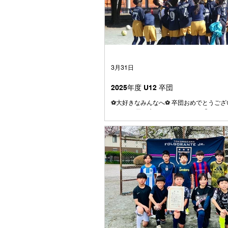
3月31日
2025年度 U12 卒団
⚽️大好きなみんなへ⚽️ 卒団おめでとうござ
とうこの日が来てしまいましたね😭 はじ
大きかった4号級のボール またぐのも大変
も、今じゃとても小さく感じます⚽️ みん
ら、 やんちゃで、うるさくて、 でもとて
く笑う子たちでした☺️ みんなとはじめて
の頃、何人かはすでにファルゴに入ってい
まだここにいるメンバーの数人でしたね 
りもしたけれども、学年が上がるに連れて
つ仲間が増えていきました⚽️ それはきっ
しそうにサッカーをして、なにより仲間を
て、 とても魅力のあるチームだったからだ
思っています☺️ みんなは、たまたま同じ
て、 いろいろな小学校から集まってきまし