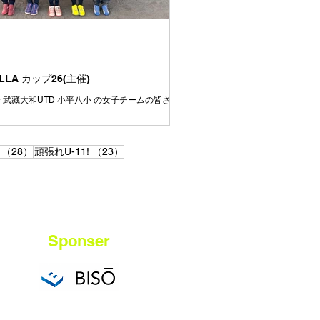
す👍が、周りを見ると上手い選手、強い選手は
います⚽️ いまできていないことは、たくさん練
きるように⚽️ いまできていることは、さらに上
るように⚽️ みんながさらに成長していけるよう
達
ELLA カップ26(主催)
aisir 武藏大和UTD 小平八小 の女子チームの皆さ
加ありがとうございました。
28件の記事
23件の記事
（28）
頑張れU-11!
（23）
Sponser