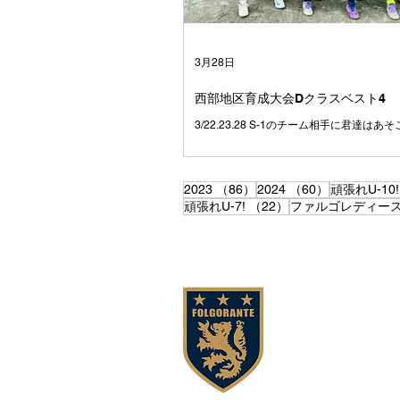
別々の場所で過ごしていたかもしれない1
ーを通じて出会い、どこよりも仲の良いチ
した😁 学校も関係なく、笑って、ふざけ
つかって、でも最後は必ずみんなで一緒に
3月28日
た💪 試合に負けて悔し
西部地区育成大会Dクラスベスト4
3/22.23.28 S-1のチーム相手に君達は
す✨
86件の記事
60件の記事
2023
（86）
2024
（60）
頑張れU-10!
22件の記事
頑張れU-7!
（22）
ファルゴレディー
私た
こどもたちに
責任が