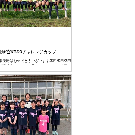
準優勝🏆KBSCチャレンジカップ
優勝🥈おめでとうございます👏🏻👏🏻👏🏻
部育成大会で悔しい思いをしたことを挽回する
ての試合を全力で臨むこと、4年として最後の
終の美を飾って新年度トップの活動に繋げられ
優勝目指して臨むことを伝えて大会に挑みまし
課題であった試合の入り方はとても良かったです👍
出ていたし、コミュニケーションが取れていた
す👍 2試合目、３試合目と集中力や気持ちのコ
ルに波があるのは今後の課題です💦 それで
を通してよく走り、よく頑張りました👍 今日対
ームもよいチームばかりでした⚽️ 相手をリスペ
上手さや強さを持つチームの良いところはどん
して、より成長していきましょう👍 この一年
ぞれの選手ごとにできることがたくさん増えた