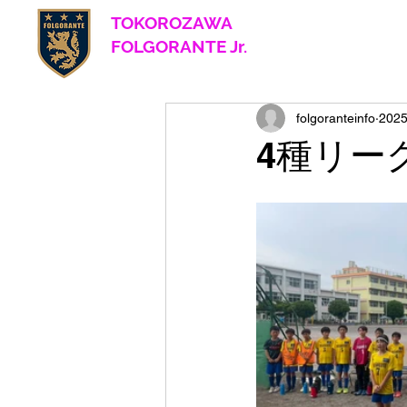
TOKOROZAWA
​ FOLGORANTE Jr.
Football Club
since 2017
folgoranteinfo
202
4種リー