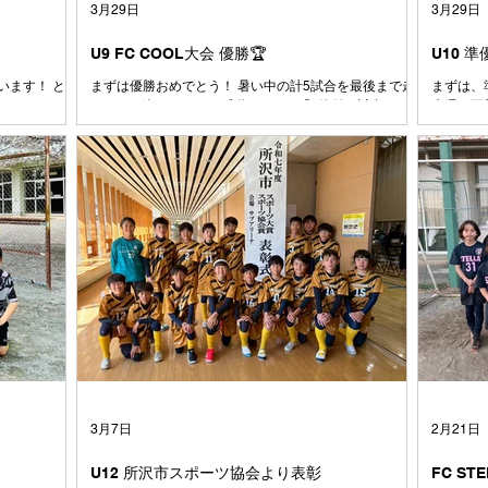
3月29日
3月29日
U9 FC COOL大会 優勝🏆
U10 
います！ とう
まずは優勝おめでとう！ 暑い中の計5試合を最後まで走
まずは、準
めはあんなに
りきった姿にコーチは感動しました😭 簡単な試合はひ
先週の西
だったボール
とつもなかった中で、ここまでチームとしてしっかりゴ
ために全
なは小さい時か
ールを決めきる力やシュートを打たせない意識がどんど
大会で有
も素直で、よ
んついてきていると感じています。ここで満足せずに攻
るように
出会った1年生
撃でも守備でも、もっと1点にこだわってプレイ出来る
た⚽️ 
て、その時は
とみんなもっと強くなれます！！ とにかく、本当にお
よく声も
人数が減った
疲れ様でした👏 おめでとう🎊
と思いま
、また少しず
ントロー
と、みんなが楽
も、1日
大切にしてい
戦したチ
と コーチは
クトし、
世代に生まれ
どん吸収
た 本来なら
で、それ
7人が、サッカ
と思いま
ームになりま
たくさん
て、時にはぶ
習してで
戦ってきまし
手くでき
3月7日
2月21日
にコーチ
U12 所沢市スポーツ協会より表彰
FC ST