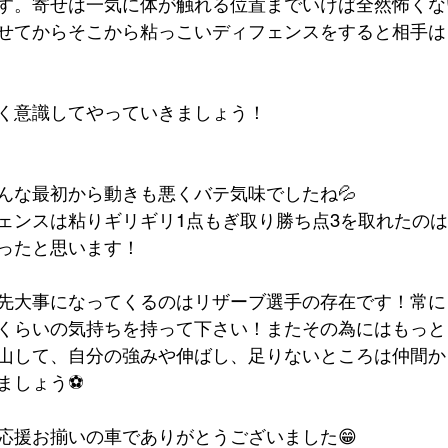
す。寄せは一気に体が触れる位置までいけば全然怖くな
せてからそこから粘っこいディフェンスをすると相手は
く意識してやっていきましょう！
んな最初から動きも悪くバテ気味でしたね💦
ェンスは粘りギリギリ1点もぎ取り勝ち点3を取れたの
ったと思います！
先大事になってくるのはリザーブ選手の存在です！常に
くらいの気持ちを持って下さい！またその為にはもっと
山して、自分の強みや伸ばし、足りないところは仲間か
ましょう⚽️
応援お揃いの車でありがとうございました😁