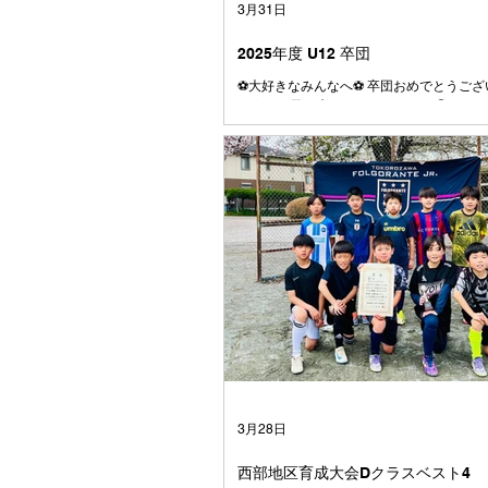
3月31日
2025年度 U12 卒団
⚽️大好きなみんなへ⚽️ 卒団おめでとうござ
とうこの日が来てしまいましたね😭 はじ
大きかった4号級のボール またぐのも大変
も、今じゃとても小さく感じます⚽️ みん
ら、 やんちゃで、うるさくて、 でもとて
く笑う子たちでした☺️ みんなとはじめて
の頃、何人かはすでにファルゴに入ってい
まだここにいるメンバーの数人でしたね 
りもしたけれども、学年が上がるに連れて
つ仲間が増えていきました⚽️ それはきっ
しそうにサッカーをして、なにより仲間を
て、 とても魅力のあるチームだったからだ
思っています☺️ みんなは、たまたま同じ
て、 いろいろな小学校から集まってきまし
別々の場所で過ごしていたかもしれない1
ーを通じて出会い、どこよりも仲の良いチ
した😁 学校も関係なく、笑って、ふざけ
つかって、でも最後は必ずみんなで一緒に
3月28日
た💪 試合に負けて悔し
西部地区育成大会Dクラスベスト4