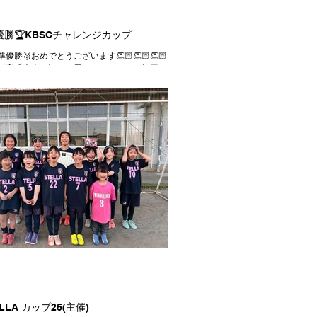
準優勝🏆KBSCチャレンジカップ
優勝🥈おめでとうございます👏🏻👏🏻👏🏻
部育成大会で悔しい思いをしたことを挽回する
ての試合を全力で臨むこと、4年として最後の
終の美を飾って新年度トップの活動に繋げられ
優勝目指して臨むことを伝えて大会に挑みまし
課題であった試合の入り方はとても良かったです👍
出ていたし、コミュニケーションが取れていた
す👍 2試合目、３試合目と集中力や気持ちのコ
ルに波があるのは今後の課題です💦 それで
を通してよく走り、よく頑張りました👍 今日対
ームもよいチームばかりでした⚽️ 相手をリスペ
上手さや強さを持つチームの良いところはどん
して、より成長していきましょう👍 この一年
ぞれの選手ごとにできることがたくさん増えた
す👍が、周りを見ると上手い選手、強い選手は
います⚽️ いまできていないことは、たくさん練
きるように⚽️ いまできていることは、さらに上
るように⚽️ みんながさらに成長していけるよう
達
ELLA カップ26(主催)