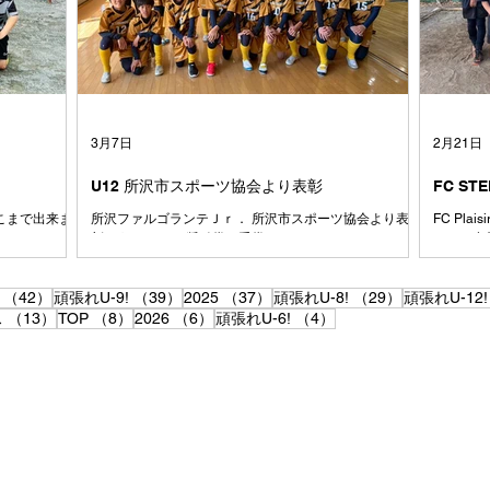
と コーチは
クトし、
世代に生まれ
どん吸収
た 本来なら
で、それ
7人が、サッカ
と思いま
ームになりま
たくさん
て、時にはぶ
習してで
戦ってきまし
手くでき
3月7日
2月21日
にコーチ
U12 所沢市スポーツ協会より表彰
FC ST
あそこまで出来ま
所沢ファルゴランテＪｒ． 所沢市スポーツ協会より表
FC Pl
彰をうけました.奨励賞・受賞
ん、ご参
42件の記事
39件の記事
37件の記事
29件の記事
（42）
頑張れU-9!
（39）
2025
（37）
頑張れU-8!
（29）
頑張れU-12!
13件の記事
8件の記事
6件の記事
4件の記事
ス
（13）
TOP
（8）
2026
（6）
頑張れU-6!
（4）
ち大人は、
喜びと夢を与える