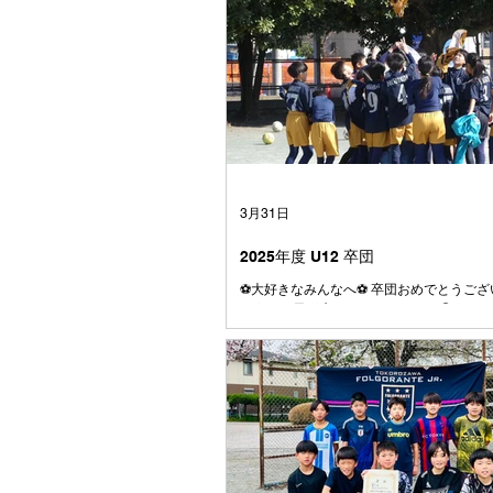
3月31日
2025年度 U12 卒団
⚽️大好きなみんなへ⚽️ 卒団おめでとうござ
とうこの日が来てしまいましたね😭 はじ
大きかった4号級のボール またぐのも大変
も、今じゃとても小さく感じます⚽️ みん
ら、 やんちゃで、うるさくて、 でもとて
く笑う子たちでした☺️ みんなとはじめて
の頃、何人かはすでにファルゴに入ってい
まだここにいるメンバーの数人でしたね 
りもしたけれども、学年が上がるに連れて
つ仲間が増えていきました⚽️ それはきっ
しそうにサッカーをして、なにより仲間を