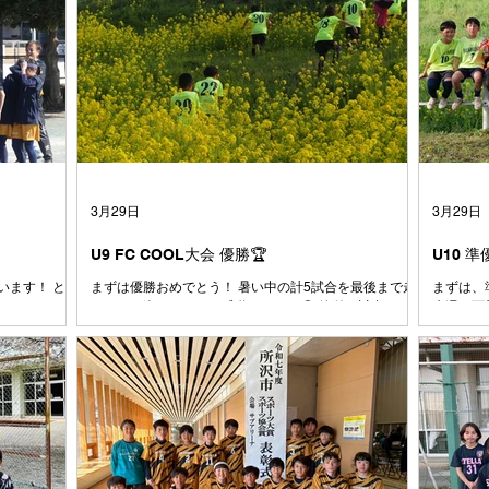
3月29日
3月29日
U9 FC COOL大会 優勝🏆
U10 
います！ とう
まずは優勝おめでとう！ 暑い中の計5試合を最後まで走
まずは、準
めはあんなに
りきった姿にコーチは感動しました😭 簡単な試合はひ
先週の西
だったボール
とつもなかった中で、ここまでチームとしてしっかりゴ
ために全
なは小さい時か
ールを決めきる力やシュートを打たせない意識がどんど
大会で有
も素直で、よ
んついてきていると感じています。ここで満足せずに攻
るように
出会った1年生
撃でも守備でも、もっと1点にこだわってプレイ出来る
た⚽️ 
て、その時は
とみんなもっと強くなれます！！ とにかく、本当にお
よく声も
人数が減った
疲れ様でした👏 おめでとう🎊
と思いま
、また少しず
ントロー
と、みんなが楽
も、1日
大切にしてい
戦したチ