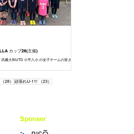
上手さや強さを持つチームの良いところはどん
して、より成長していきましょう👍 この一年
ぞれの選手ごとにできることがたくさん増えた
す👍が、周りを見ると上手い選手、強い選手は
います⚽️ いまできていないことは、たくさん練
きるように⚽️ いまできていることは、さらに上
るように⚽️ みんながさらに成長していけるよう
達
ELLA カップ26(主催)
aisir 武藏大和UTD 小平八小 の女子チームの皆さ
加ありがとうございました。
28件の記事
23件の記事
（28）
頑張れU-11!
（23）
Sponser