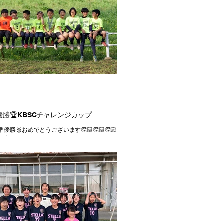
準優勝🏆KBSCチャレンジカップ
優勝🥈おめでとうございます👏🏻👏🏻👏🏻
部育成大会で悔しい思いをしたことを挽回する
ての試合を全力で臨むこと、4年として最後の
終の美を飾って新年度トップの活動に繋げられ
優勝目指して臨むことを伝えて大会に挑みまし
課題であった試合の入り方はとても良かったです👍
出ていたし、コミュニケーションが取れていた
す👍 2試合目、３試合目と集中力や気持ちのコ
ルに波があるのは今後の課題です💦 それで
を通してよく走り、よく頑張りました👍 今日対
ームもよいチームばかりでした⚽️ 相手をリスペ