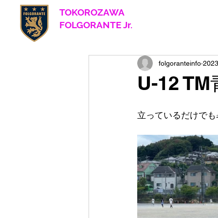
TOKOROZAWA
​ FOLGORANTE Jr.
Football Club
since 2017
folgoranteinfo
202
U-12 
立っているだけでも