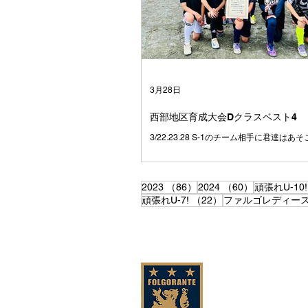
て、 とても魅力のあるチームだったからだ
思っています☺️ みんなは、たまたま同じ
て、 いろいろな小学校から集まってきまし
別々の場所で過ごしていたかもしれない1
ーを通じて出会い、どこよりも仲の良いチ
した😁 学校も関係なく、笑って、ふざけ
つかって、でも最後は必ずみんなで一緒に
3月28日
た💪 試合に負けて悔し
西部地区育成大会Dクラスベスト4
3/22.23.28 S-1のチーム相手に君達は
す✨
86件の記事
60件の記事
2023
（86）
2024
（60）
頑張れU-10!
22件の記事
頑張れU-7!
（22）
ファルゴレディー
私た
こどもたちに