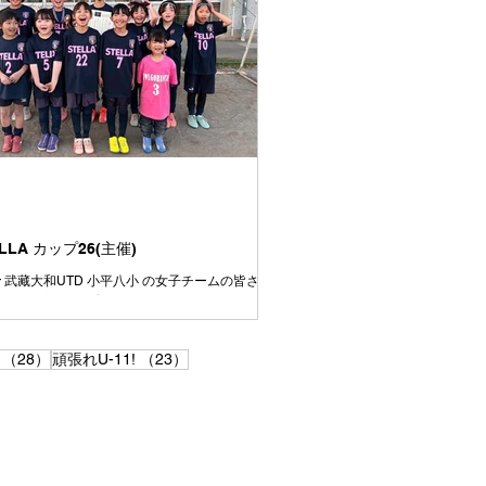
ルに波があるのは今後の課題です💦 それで
を通してよく走り、よく頑張りました👍 今日対
ームもよいチームばかりでした⚽️ 相手をリスペ
上手さや強さを持つチームの良いところはどん
して、より成長していきましょう👍 この一年
ぞれの選手ごとにできることがたくさん増えた
す👍が、周りを見ると上手い選手、強い選手は
います⚽️ いまできていないことは、たくさん練
きるように⚽️ いまできていることは、さらに上
るように⚽️ みんながさらに成長していけるよう
達
ELLA カップ26(主催)
aisir 武藏大和UTD 小平八小 の女子チームの皆さ
加ありがとうございました。
28件の記事
23件の記事
（28）
頑張れU-11!
（23）