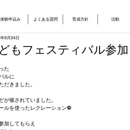
体験申込み
よくある質問
育成方針
活動
3年9月24日
どもフェスティバル参加
った
バルに
ただきました。
どが催されていました。
ールを使ったレクレーション⚽️
参加してもらえ