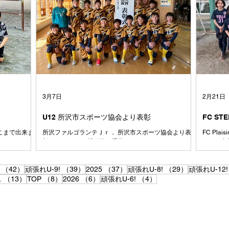
、また少しず
ントロー
と、みんなが楽
も、1日
大切にしてい
戦したチ
と コーチは
クトし、
世代に生まれ
どん吸収
た 本来なら
で、それ
7人が、サッカ
と思いま
ームになりま
たくさん
て、時にはぶ
習してで
戦ってきまし
手くでき
3月7日
2月21日
にコーチ
U12 所沢市スポーツ協会より表彰
FC ST
あそこまで出来ま
所沢ファルゴランテＪｒ． 所沢市スポーツ協会より表
FC Pl
彰をうけました.奨励賞・受賞
ん、ご参
42件の記事
39件の記事
37件の記事
29件の記事
（42）
頑張れU-9!
（39）
2025
（37）
頑張れU-8!
（29）
頑張れU-12!
13件の記事
8件の記事
6件の記事
4件の記事
ス
（13）
TOP
（8）
2026
（6）
頑張れU-6!
（4）