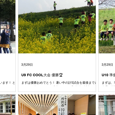
3月29日
3月29日
U9 FC COOL大会 優勝🏆
U10 
います！ とう
まずは優勝おめでとう！ 暑い中の計5試合を最後まで走
まずは、準
めはあんなに
りきった姿にコーチは感動しました😭 簡単な試合はひ
先週の西
だったボール
とつもなかった中で、ここまでチームとしてしっかりゴ
ために全
なは小さい時か
ールを決めきる力やシュートを打たせない意識がどんど
大会で有
も素直で、よ
んついてきていると感じています。ここで満足せずに攻
るように
出会った1年生
撃でも守備でも、もっと1点にこだわってプレイ出来る
た⚽️ 
て、その時は
とみんなもっと強くなれます！！ とにかく、本当にお
よく声も
人数が減った
疲れ様でした👏 おめでとう🎊
と思いま