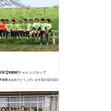
準優勝🏆KBSCチャレンジカップ
優勝🥈おめでとうございます👏🏻👏🏻👏🏻
部育成大会で悔しい思いをしたことを挽回する
ての試合を全力で臨むこと、4年として最後の
終の美を飾って新年度トップの活動に繋げられ
優勝目指して臨むことを伝えて大会に挑みまし
課題であった試合の入り方はとても良かったです👍
出ていたし、コミュニケーションが取れていた
す👍 2試合目、３試合目と集中力や気持ちのコ