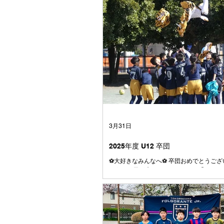
3月31日
2025年度 U12 卒団
⚽️大好きなみんなへ⚽️ 卒団おめでとうござ
とうこの日が来てしまいましたね😭 はじ
大きかった4号級のボール またぐのも大変
も、今じゃとても小さく感じます⚽️ みん
ら、 やんちゃで、うるさくて、 でもとて
く笑う子たちでした☺️ みんなとはじめて
の頃、何人かはすでにファルゴに入ってい
まだここにいるメンバーの数人でしたね 