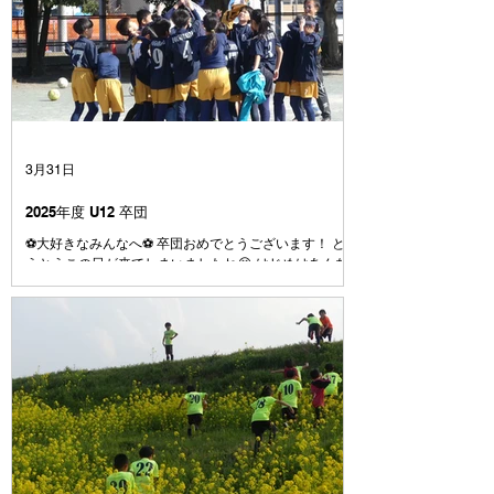
3月31日
2025年度 U12 卒団
⚽️大好きなみんなへ⚽️ 卒団おめでとうございます！ と
うとうこの日が来てしまいましたね😭 はじめはあんな
に大きかった4号級のボール またぐのも大変だったボー
ルも、今じゃとても小さく感じます⚽️ みんなは小さい
時から、 やんちゃで、うるさくて、 でもとても素直
で、よく笑う子たちでした☺️ みんなとはじめて出会っ
た1年生の頃、何人かはすでにファルゴに入っていて、
その時はまだここにいるメンバーの数人でしたね 人数
が減ったりもしたけれども、学年が上がるに連れて、ま
た少しずつ仲間が増えていきました⚽️ それはきっと、
みんなが楽しそうにサッカーをして、なにより仲間を大
切にしていて、 とても魅力のあるチームだったからだ
と コーチは思っています☺️ みんなは、たまたま同じ世