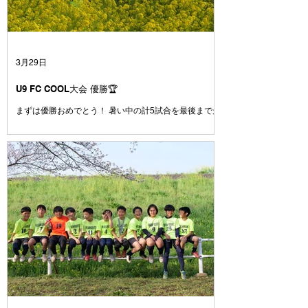
代に生まれて、 いろいろな小学校から集まってきまし
た 本来なら別々の場所で過ごしていたかもしれない17
人が、サッカーを通じて出会い、どこよりも仲の良いチ
ームになりました😁 学校も関係なく、笑って、ふざけ
て、時にはぶつかって、でも最後は必ずみんなで一緒に
3月29日
戦ってきました💪 試合に負けて悔し
U9 FC COOL大会 優勝🏆
まずは優勝おめでとう！ 暑い中の計5試合を最後まで走
りきった姿にコーチは感動しました😭 簡単な試合はひ
とつもなかった中で、ここまでチームとしてしっかりゴ
ールを決めきる力やシュートを打たせない意識がどんど
んついてきていると感じています。ここで満足せずに攻
撃でも守備でも、もっと1点にこだわってプレイ出来る
とみんなもっと強くなれます！！ とにかく、本当にお
疲れ様でした👏 おめでとう🎊