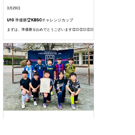
3月29日
U10 準優勝🏆KBSCチャレンジカップ
まずは、準優勝🥈おめでとうございます👏🏻👏🏻👏🏻
先週の西部育成大会で悔しい思いをしたことを挽回する
ために全ての試合を全力で臨むこと、4年として最後の
大会で有終の美を飾って新年度トップの活動に繋げられ
るように優勝目指して臨むことを伝えて大会に挑みまし
た⚽️ 課題であった試合の入り方はとても良かったです
👍 よく声も出ていたし、コミュニケーションが取れて
いたと思います👍 2試合目、３試合目と集中力や気持ち
のコントロールに波があるのは今後の課題です💦 それ
でも、1日を通してよく走り、よく頑張りました👍 今日
対戦したチームもよいチームばかりでした⚽️ 相手をリ
スペクトし、上手さや強さを持つチームの良いところは
どんどん吸収して、より成長していきましょう👍 この
一年で、それぞれの選手ごとにできることがたくさん増
えたと思います👍が、周りを見ると上手い選手、強い選
手はたくさんいます⚽️ いまできていないことは、たく
さん練習してできるように⚽️ いまできていることは、
さらに上手くできるように⚽️ みんながさらに成長して
3月28日
いけるようにコーチ達