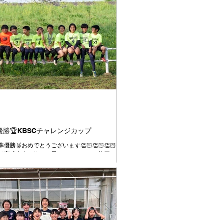
準優勝🏆KBSCチャレンジカップ
優勝🥈おめでとうございます👏🏻👏🏻👏🏻
部育成大会で悔しい思いをしたことを挽回する
ての試合を全力で臨むこと、4年として最後の
終の美を飾って新年度トップの活動に繋げられ
優勝目指して臨むことを伝えて大会に挑みまし
課題であった試合の入り方はとても良かったです👍
出ていたし、コミュニケーションが取れていた
す👍 2試合目、３試合目と集中力や気持ちのコ
ルに波があるのは今後の課題です💦 それで