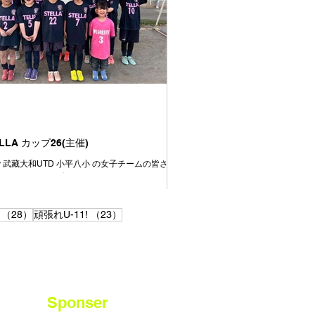
を通してよく走り、よく頑張りました👍 今日対
ームもよいチームばかりでした⚽️ 相手をリスペ
上手さや強さを持つチームの良いところはどん
して、より成長していきましょう👍 この一年
ぞれの選手ごとにできることがたくさん増えた
す👍が、周りを見ると上手い選手、強い選手は
います⚽️ いまできていないことは、たくさん練
きるように⚽️ いまできていることは、さらに上
るように⚽️ みんながさらに成長していけるよう
達
ELLA カップ26(主催)
aisir 武藏大和UTD 小平八小 の女子チームの皆さ
加ありがとうございました。
28件の記事
23件の記事
（28）
頑張れU-11!
（23）
Sponser