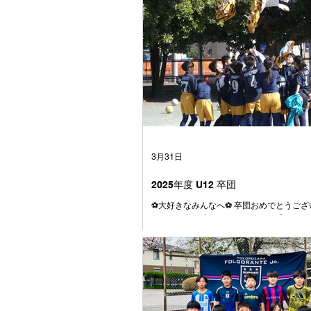
3月31日
2025年度 U12 卒団
⚽️大好きなみんなへ⚽️ 卒団おめでとうござ
とうこの日が来てしまいましたね😭 はじ
大きかった4号級のボール またぐのも大変
も、今じゃとても小さく感じます⚽️ みん
ら、 やんちゃで、うるさくて、 でもとて
く笑う子たちでした☺️ みんなとはじめて
の頃、何人かはすでにファルゴに入ってい
まだここにいるメンバーの数人でしたね 
りもしたけれども、学年が上がるに連れて