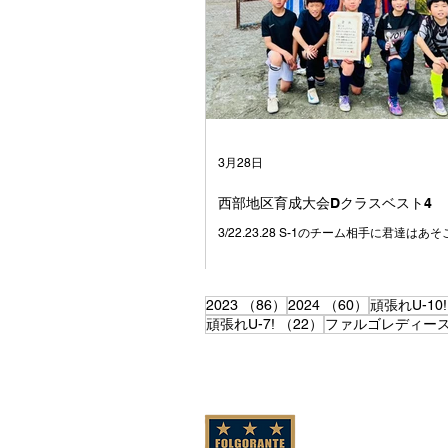
つ仲間が増えていきました⚽️ それはきっ
しそうにサッカーをして、なにより仲間を
て、 とても魅力のあるチームだったからだ
思っています☺️ みんなは、たまたま同じ
て、 いろいろな小学校から集まってきまし
別々の場所で過ごしていたかもしれない1
ーを通じて出会い、どこよりも仲の良いチ
した😁 学校も関係なく、笑って、ふざけ
つかって、でも最後は必ずみんなで一緒に
3月28日
た💪 試合に負けて悔し
西部地区育成大会Dクラスベスト4
3/22.23.28 S-1のチーム相手に君達は
す✨
86件の記事
60件の記事
2023
（86）
2024
（60）
頑張れU-10!
22件の記事
頑張れU-7!
（22）
ファルゴレディー
私た