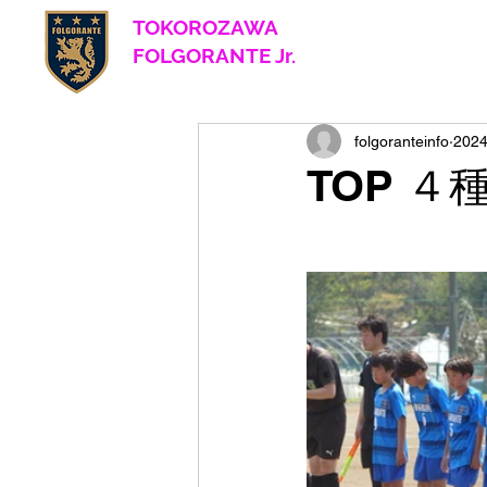
TOKOROZAWA
​ FOLGORANTE Jr.
Football Club
since 2017
folgoranteinfo
202
TOP 