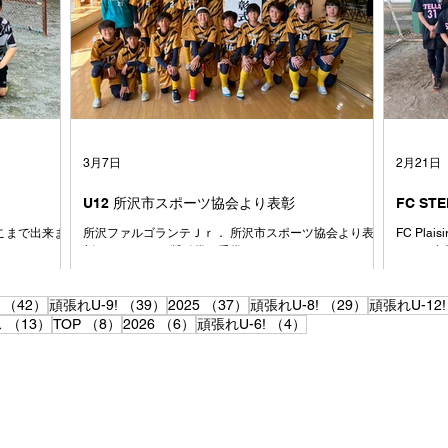
と、みんなが楽
も、1日
大切にしてい
戦したチ
と コーチは
クトし、
世代に生まれ
どん吸収
た 本来なら
で、それ
7人が、サッカ
と思いま
ームになりま
たくさん
て、時にはぶ
習してで
戦ってきまし
手くでき
3月7日
2月21日
にコーチ
U12 所沢市スポーツ協会より表彰
FC ST
あそこまで出来ま
所沢ファルゴランテＪｒ． 所沢市スポーツ協会より表
FC Pl
彰をうけました.奨励賞・受賞
ん、ご参
42件の記事
39件の記事
37件の記事
29件の記事
（42）
頑張れU-9!
（39）
2025
（37）
頑張れU-8!
（29）
頑張れU-12!
13件の記事
8件の記事
6件の記事
4件の記事
ス
（13）
TOP
（8）
2026
（6）
頑張れU-6!
（4）
ち大人は、