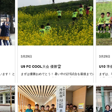
3月29日
3月29日
U9 FC COOL大会 優勝🏆
U10 
います！ とう
まずは優勝おめでとう！ 暑い中の計5試合を最後まで走
まずは、準
めはあんなに
りきった姿にコーチは感動しました😭 簡単な試合はひ
先週の西
だったボール
とつもなかった中で、ここまでチームとしてしっかりゴ
ために全
なは小さい時か
ールを決めきる力やシュートを打たせない意識がどんど
大会で有
も素直で、よ
んついてきていると感じています。ここで満足せずに攻
るように
出会った1年生
撃でも守備でも、もっと1点にこだわってプレイ出来る
た⚽️ 
て、その時は
とみんなもっと強くなれます！！ とにかく、本当にお
よく声も
人数が減った
疲れ様でした👏 おめでとう🎊
と思いま
、また少しず
ントロー