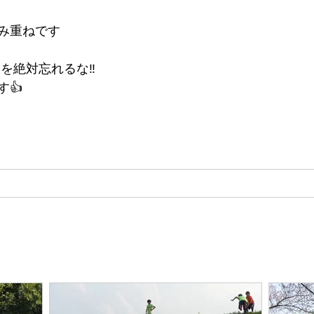
み重ねです
を絶対忘れるな‼️
👍