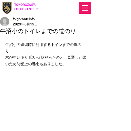
TOKOROZAWA
​ FOLGORANTE Jr.
Football Club
since 2017
folgoranteinfo
2023年6月19日
牛沼小のトイレまでの道のり
牛沼小の練習時に利用するトイレまでの道の
り、
木が生い茂り 暗い状態だったのと、見通しが悪
いため防犯上の懸念もありました。