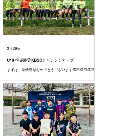
3月29日
U10 準優勝🏆KBSCチャレンジカップ
まずは、準優勝🥈おめでとうございます👏🏻👏🏻👏🏻
先週の西部育成大会で悔しい思いをしたことを挽回する
ために全ての試合を全力で臨むこと、4年として最後の
大会で有終の美を飾って新年度トップの活動に繋げられ
るように優勝目指して臨むことを伝えて大会に挑みまし
た⚽️ 課題であった試合の入り方はとても良かったです
👍 よく声も出ていたし、コミュニケーションが取れて
いたと思います👍 2試合目、３試合目と集中力や気持ち
のコントロールに波があるのは今後の課題です💦 それ
でも、1日を通してよく走り、よく頑張りました👍 今日
対戦したチームもよいチームばかりでした⚽️ 相手をリ
スペクトし、上手さや強さを持つチームの良いところは
どんどん吸収して、より成長していきましょう👍 この