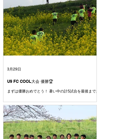
た1年生の頃、何人かはすでにファルゴに入っていて、
その時はまだここにいるメンバーの数人でしたね 人数
が減ったりもしたけれども、学年が上がるに連れて、ま
た少しずつ仲間が増えていきました⚽️ それはきっと、
みんなが楽しそうにサッカーをして、なにより仲間を大
切にしていて、 とても魅力のあるチームだったからだ
と コーチは思っています☺️ みんなは、たまたま同じ世
代に生まれて、 いろいろな小学校から集まってきまし
た 本来なら別々の場所で過ごしていたかもしれない17
人が、サッカーを通じて出会い、どこよりも仲の良いチ
ームになりました😁 学校も関係なく、笑って、ふざけ
て、時にはぶつかって、でも最後は必ずみんなで一緒に
3月29日
戦ってきました💪 試合に負けて悔し
U9 FC COOL大会 優勝🏆
まずは優勝おめでとう！ 暑い中の計5試合を最後まで走
りきった姿にコーチは感動しました😭 簡単な試合はひ
とつもなかった中で、ここまでチームとしてしっかりゴ
ールを決めきる力やシュートを打たせない意識がどんど
んついてきていると感じています。ここで満足せずに攻
撃でも守備でも、もっと1点にこだわってプレイ出来る
とみんなもっと強くなれます！！ とにかく、本当にお
疲れ様でした👏 おめでとう🎊