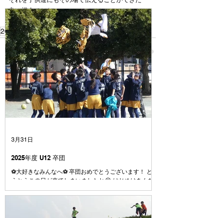
良い機会でした。
2023
3月31日
2025年度 U12 卒団
⚽️大好きなみんなへ⚽️ 卒団おめでとうございます！ と
うとうこの日が来てしまいましたね😭 はじめはあんな
に大きかった4号級のボール またぐのも大変だったボー
ルも、今じゃとても小さく感じます⚽️ みんなは小さい
時から、 やんちゃで、うるさくて、 でもとても素直
で、よく笑う子たちでした☺️ みんなとはじめて出会っ