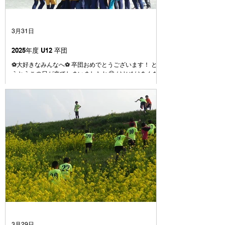
3月31日
2025年度 U12 卒団
⚽️大好きなみんなへ⚽️ 卒団おめでとうございます！ と
うとうこの日が来てしまいましたね😭 はじめはあんな
に大きかった4号級のボール またぐのも大変だったボー
ルも、今じゃとても小さく感じます⚽️ みんなは小さい
時から、 やんちゃで、うるさくて、 でもとても素直
で、よく笑う子たちでした☺️ みんなとはじめて出会っ
た1年生の頃、何人かはすでにファルゴに入っていて、
その時はまだここにいるメンバーの数人でしたね 人数
が減ったりもしたけれども、学年が上がるに連れて、ま
た少しずつ仲間が増えていきました⚽️ それはきっと、
みんなが楽しそうにサッカーをして、なにより仲間を大
切にしていて、 とても魅力のあるチームだったからだ
と コーチは思っています☺️ みんなは、たまたま同じ世
代に生まれて、 いろいろな小学校から集まってきまし
た 本来なら別々の場所で過ごしていたかもしれない17
人が、サッカーを通じて出会い、どこよりも仲の良いチ
ームになりました😁 学校も関係なく、笑って、ふざけ
て、時にはぶつかって、でも最後は必ずみんなで一緒に
3月29日