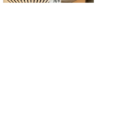
3月7日
U12 所沢市スポーツ協会より表彰
所沢ファルゴランテＪｒ． 所沢市スポーツ協会より表
彰をうけました.奨励賞・受賞