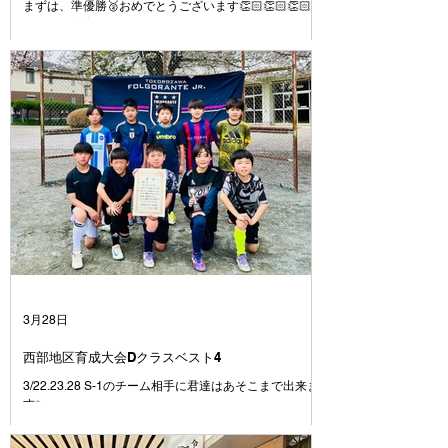
まずは、準優勝🥈おめでとうございます👏🏻👏🏻👏🏻
先週の西部育成大会で悔しい思いをしたことを挽回する
ために全ての試合を全力で臨むこと、4年として最後の
大会で有終の美を飾って新年度トップの活動に繋げられ
るように優勝目指して臨むことを伝えて大会に挑みまし
た⚽️ 課題であった試合の入り方はとても良かったです
👍 よく声も出ていたし、コミュニケーションが取れて
いたと思います👍 2試合目、３試合目と集中力や気持ち
のコントロールに波があるのは今後の課題です💦 それ
でも、1日を通してよく走り、よく頑張りました👍 今日
対戦したチームもよいチームばかりでした⚽️ 相手をリ
スペクトし、上手さや強さを持つチームの良いところは
どんどん吸収して、より成長していきましょう👍 この
一年で、それぞれの選手ごとにできることがたくさん増
えたと思います👍が、周りを見ると上手い選手、強い選
手はたくさんいます⚽️ いまできていないことは、たく
さん練習してできるように⚽️ いまできていることは、
さらに上手くできるように⚽️ みんながさらに成長して
3月28日
いけるようにコーチ達
西部地区育成大会Dクラスベスト4
3/22.23.28 S-1のチーム相手に君達はあそこまで出来ま
す✨