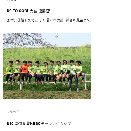
戦ってきました💪 試合に負けて悔し
U9 FC COOL大会 優勝🏆
まずは優勝おめでとう！ 暑い中の計5試合を最後まで走
りきった姿にコーチは感動しました😭 簡単な試合はひ
とつもなかった中で、ここまでチームとしてしっかりゴ
ールを決めきる力やシュートを打たせない意識がどんど
んついてきていると感じています。ここで満足せずに攻
撃でも守備でも、もっと1点にこだわってプレイ出来る
とみんなもっと強くなれます！！ とにかく、本当にお
疲れ様でした👏 おめでとう🎊
3月29日
U10 準優勝🏆KBSCチャレンジカップ