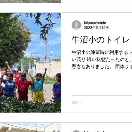
folgoranteinfo
2023年6月19日
牛沼小のトイレ
牛沼小の練習時に利用するト
い茂り 暗い状態だったのと
懸念もありました。 団体サ
サポーターのGRUNGEさん
をしてくださいました。 とっ