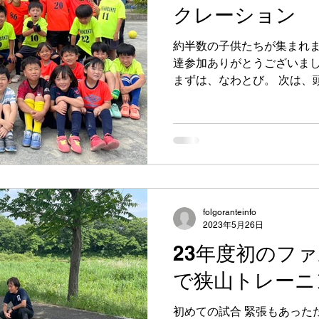
クレーション
約半数の子供たちが集まれま
達参加ありがとうございまし
まずは、なわとび。 次は、
ゴゲーム 綱引き 子供たち全員 vs 大人選抜。次は、
合わせて次は大人に勝とう！.
folgoranteinfo
2023年5月26日
23年度初のフ
で狭山トレーニ
初めての試合 緊張もあった