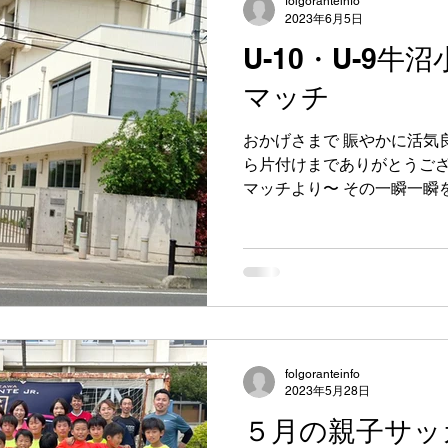
folgoranteinfo
2023年6月5日
U-10・U-9
マッチ
おかげさまで 賑やかに活気良
ら片付けまでありがとうござ
マッチより〜 その一瞬一瞬
うとかまわない。 自分だけ
っています。...
folgoranteinfo
2023年5月28日
５月の親子サッ