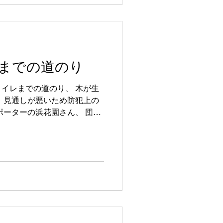
までの道のり
イレまでの道のり、 木が生
、見通しが悪いため防犯上の
ポーターの浜花園さん、 団体
、 5年生パパ Sさんが、剪定
てもサッパリスッキリ✨...